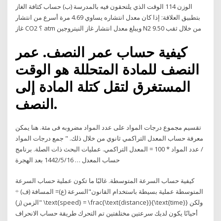
الوزن 114 الوقت الذي يلتحقون فيه بالمدرسة (ب) حساب كثافة الغاز
بتطبیق العلاقة: إذا كان معدل انتشاره یساوي 4.69 مرة أسرع من انتشار
غاز CO2 ؟ atm ويبلغ معدل انتشار غاز النيتروجين N2 من خلال ثقب 9.50
كيفية حساب عمر النصف. عمر
النصف للمادة المتحللة هو الوقت
المستغرق لتقل كتلة المادة إلى
النصف.
تقسيم مجموع درجات المواد على عدد المواد مضروبه فى مئة. هنا يمكن
معرفة حساب المعدل التراكمي ثانوي من خلال ذلك. " جمع درجات المواد
/ عدد المواد * 100 = المعدل التراكمي. عمليات البحث ذات الصلة. برنامج
حساب المعدل … 16‏‏/5‏‏/1442 بعد الهجرة
كيفية حساب السرعة المتوسطة. غالبًا ما تكون عملية حساب السرعة
المتوسطة عملية بسيطة باستخدام القانون"السرعة (ع)= المسافة (ف) ÷
الزمن (ز)" \text{speed} = \frac{\text{distance}}{\text{time}} ولكن
أحيانًا يكون لديك سرعتين مختلفتين تم التحرك طريقة حساب الانحراف