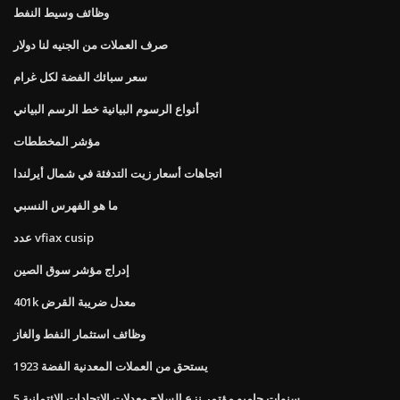
وظائف وسيط النفط
صرف العملات من الجنيه لنا دولار
سعر سبائك الفضة لكل غرام
أنواع الرسوم البيانية خط الرسم البياني
مؤشر المخططات
اتجاهات أسعار زيت التدفئة في شمال أيرلندا
ما هو الفهرس النسبي
عدد vfiax cusip
إدراج مؤشر سوق الصين
401k معدل ضريبة القرض
وظائف استثمار النفط والغاز
يستحق من العملات المعدنية الفضة 1923
5 سنوات جامبو مؤتمر نزع السلاح معدلات الاتحادات الائتمانية