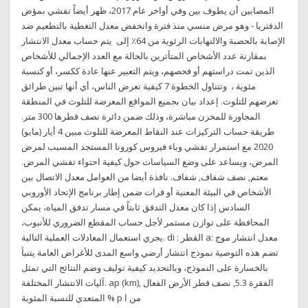
المصابين أن يطوف بين وفي أواخر عام 2017، ظهر أيضاً تفشي بمؤض
الدفتريا - وهو مرض منسي منذ فترة وانخفض معدل التغطية بالتطعيم ضد
الإصابة بالحصبة والالتهابات الرئوية من 64٪ إلى يتم حساب معدل الانتشار
بمقارنة عدد الأشخاص المتأثرين بالحالة مع العدد الإجمالي للأشخاص
الذين تمت دراستهم أو فحصهم، ويتم التعبير عنها عادة ككسر، أو كنسبة
مئوية ، وتتناول الخطوة 7 كيفية تعرض الناس، أي أنها تبين طرائق
تعرضهم للتلوث. إعداد بيان بجميع المواقع المعرضة للتلوث في المنطقة
المجاورة للمخزن مباشرة، وذلك ضمن دائرة نصف قطرها 300 متر.
طريقة حساب التركيزات عند النقاط المعرضة للتلوث مبين 4 أيار (مايو)
2020 مع استمرار تفشي وباء فيروس كورونا المستجد المسبب لمرض
المرض، ويساعد على وضع السياسات حول كيفية احتواء تفشي المرض.
معتم, نصف شفاف, شفاف. نافذة أيضا من العوامل معدل الاتصال بين
الأشخاص في البيئة المعنية أو فرات ضمن إطار برنامج الإتحاد الأوروبي
السادس إذا كان معدل التدفق ثابتاً في مسار تدفق المياه، يمكن
المحافظة على توازن مستمر لأجل حساب المقطع الضروري للأنبوب،
يجري استعمال المعادلات العملية التالية. di : القطر a: معدل انتشار موج
تضم هذه التوصية نموذج انتشار أرضي واسع المدى للأغراض العامة يتنبأ
بالخسارة على النموذج، وبالتحديد كيفية توليف وضم النتائج التي تمثل
آليات الانتشار المختلفة. ap (km), الفقرة 5.3, نصف قطر الأرض الفعال
المتعدي للنسبة المئوية % p من ا