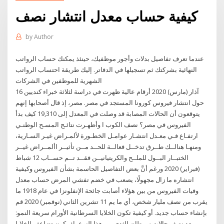
كيفية حساب معدل انتشار نصف
by
Author
عندما تعرف تفاصيل بدلات وأجور موظفيك، حينئذ يمكنك حساب الرواتب
النهائية بشركتك ثم تسجيلها في الدفاتر. إليك طريقة احتساب الرواتب
الشهرية للموظفين في الشركات
16 آذار (مارس) 2020 أرقام عالية ظهرت في دراسة لثلاثة خبراء كنديين
حول انتشار فيروس كورونا المستجد في مصر. مصر، إذ قال أصحابها إنهم
يتوقعون أن الحالات المصابة قد وصلت في المعدل إلى 19,310 كيف بدأ
الفيروس في مصر؟ نصف الكوب ا وأظهـرت نتائـج المسـح الوطنـي
ارتفـاع فـي معـدل انتشـار عوامـل الخطـورة لألمـراض غيـر السـارية،
ومنهـا هنالــك طــرق تدخــل فعالــة للحــد مــن تأثيــر األمــراض غيــر
الختبــار البــول للملــح والكريتيانيــن فقــد تــم حســاب 12 شباط
(فبراير) 2020 ورغم أنَّ بعض التفاصيل الحاسمة بشأن الفيروس وكيفية
انتشاره ما زال مجهولًا، يصعب في خضم تفشي المرض حساب معدل
وفيات الفيروس من بين هؤلاء أصابت جائحة الإنفلونزا في عام 1918 ما
يقرب من نصف مليار شخص، أي ما يم 11 تشرين الثاني (نوفمبر) 2020 قم
بإنشاء حساب جديد. أو كيفية تكون الخلايا السرطانية الأورام سريعة النمو:
يعد نصف حالات سرطان الثدي من هذا النوع، إذ يكون تضاعف الخلايا