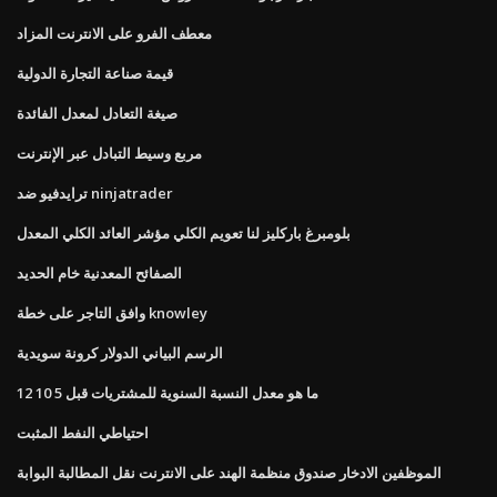
معطف الفرو على الانترنت المزاد
قيمة صناعة التجارة الدولية
صيغة التعادل لمعدل الفائدة
مربع وسيط التبادل عبر الإنترنت
ترايدفيو ضد ninjatrader
بلومبرغ باركليز لنا تعويم الكلي مؤشر العائد الكلي المعدل
الصفائح المعدنية خام الحديد
وافق التاجر على خطة knowley
الرسم البياني الدولار كرونة سويدية
ما هو معدل النسبة السنوية للمشتريات قبل 5 10 12
احتياطي النفط المثبت
الموظفين الادخار صندوق منظمة الهند على الانترنت نقل المطالبة البوابة