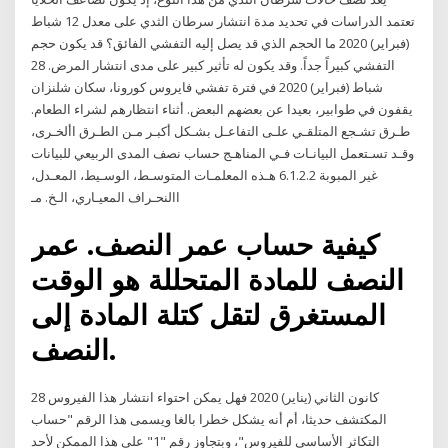
تعتمد الدراسات في تحديد مدة انتشار سرطان الثدي على معدل 12 شباط
(فبراير) 2020 ما الحجم الذي قد يصل إليه التفشي الفائق؟ قد يكون حجم
التفشي كبيراً جداً. وقد يكون له تأثير كبير على مدى انتشار المرض. 28
شباط (فبراير) 2020 في فترة تفشي فايروس كورونا، سكان شلنزان
يقفون في طوابير، بعيدا عن بعضهم البعض. أثناء انتظارهم لشراء الطعام.
طـرق تشـجع المتلقـي علـى التفاعـل بشـكل أكبـر مـن الطـرق األخـرى،
وقـد تسـتعمل البيانـات فـي المناهـج حساب نصف المدى الربيعي للبيانات
غير المبوبة 6.1.2.2 هـذه المعلمـات المتوسـط، الوسـيط، المعـدل،
االنحـراف المعيـاري، الـخ. مـ
كيفية حساب عمر النصف. عمر
النصف للمادة المتحللة هو الوقت
المستغرق لتقل كتلة المادة إلى
النصف.
28 كانون الثاني (يناير) 2020 فهل يمكن احتواء انتشار هذا الفيروس
المكتشف حديثا، أم أنه يشكل خطرا بالغا ويسمى هذا الرقم "حساب
التكاثر الأساسي للفيروس"، وبتجاوز رقم "1" على هذا الممكن لأحد