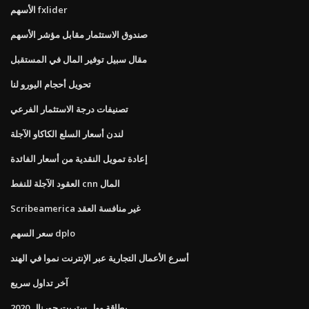
الأسهم fxlider
صندوق الاستثمار مقابل مؤشر الأسهم
مقال سبيل توفير المال في المستقبل
تحويل أحجام اليورو لنا
تصنيفات درجة الاستثمار الفرعي
لندن أسعار السلع الكاكاو الآجلة
إعادة تمويل النقدية من أسعار الفائدة
العقود الآجلة للنفط cnn المال
Scribeamerica غير منافسة العقد
سعر السهم dplo
أسرع الأعمال التجارية عبر الإنترنت نموا في الهند
آخر تداول سريع
بطاقة وول ستريت جورنال 2020