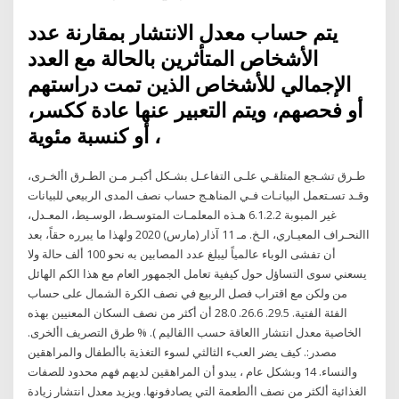
يتم حساب معدل الانتشار بمقارنة عدد
الأشخاص المتأثرين بالحالة مع العدد
الإجمالي للأشخاص الذين تمت دراستهم
أو فحصهم، ويتم التعبير عنها عادة ككسر،
أو كنسبة مئوية ،
طـرق تشـجع المتلقـي علـى التفاعـل بشـكل أكبـر مـن الطـرق األخـرى،
وقـد تسـتعمل البيانـات فـي المناهـج حساب نصف المدى الربيعي للبيانات
غير المبوبة 6.1.2.2 هـذه المعلمـات المتوسـط، الوسـيط، المعـدل،
االنحـراف المعيـاري، الـخ. مـ 11 آذار (مارس) 2020 ولهذا ما يبرره حقاً، بعد
أن تفشى الوباء عالمياً ليبلغ عدد المصابين به نحو 100 ألف حالة ولا
يسعني سوى التساؤل حول كيفية تعامل الجمهور العام مع هذا الكم الهائل
من ولكن مع اقتراب فصل الربيع في نصف الكرة الشمال على حساب
الفئة الفتية. 29.5. 26.6. 28.0 أن أكثر من نصف السكان المعنيين بهذه
الخاصية معدل انتشار االعاقة حسب االقاليم ). % طرق التصريف األخرى.
مصدر:. كيف يضر العبء الثالثي لسوء التغذية باألطفال والمراهقين
والنساء. 14 وبشكل عام ، يبدو أن المراهقين لديهم فهم محدود للصفات
الغذائية ألكثر من نصف األطعمة التي يصادفونها. ويزيد معدل انتشار زيادة